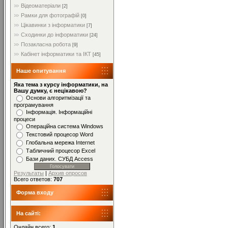
Відеоматеріали
[2]
Рамки для фотографій
[0]
Цікавинки з інформатики
[7]
Сходинки до інформатики
[24]
Позакласна робота
[9]
Кабінет інформатики та ІКТ
[45]
Наше опитування
Яка тема з курсу інформатики, на
Вашу думку, є нецікавою?
Основи алгоритмізації та
програмування
Інформація. Інформаційні
процеси
Операційна система Windows
Текстовий процесор Word
Глобальна мережа Internet
Табличний процесор Excel
Бази даних. СУБД Access
Результаты
|
Архив опросов
Всего ответов:
707
Форма входу
На сайті:
Онлайн всего:
1