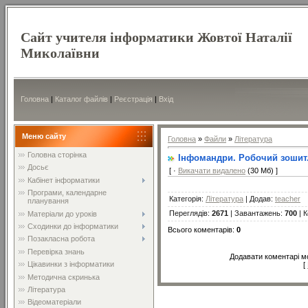
Сайт учителя інформатики Жовтої Наталії
Миколаївни
Головна
|
Каталог файлів
|
Реєстрація
|
Вхід
Меню сайту
Головна
»
Файли
»
Література
Головна сторінка
Інфомандри. Робочий зошит.
Досьє
[ ·
Викачати видалено
(30 Мб) ]
Кабінет інформатики
Програми, календарне
Категорія
:
Література
|
Додав
:
teacher
планування
Переглядів
:
2671
|
Завантажень
:
700
|
К
Матеріали до уроків
Сходинки до інформатики
Всього коментарів
:
0
Позакласна робота
Перевірка знань
Додавати коментарі м
Цікавинки з інформатики
[
Методична скринька
Література
Відеоматеріали