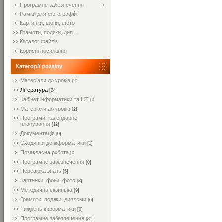
Програмне забезпечення
Рамки для фотографій
Картинки, фони, фото
Грамоти, подяки, дип...
Каталог файлів
Корисні посилання
Категорії розділу
Матеріали до уроків
[21]
Література
[24]
Кабінет інформатики та ІКТ
[0]
Матеріали до уроків
[2]
Програми, календарне
планування
[12]
Документація
[0]
Сходинки до інформатики
[1]
Позакласна робота
[0]
Програмне забезпечення
[0]
Перевірка знань
[5]
Картинки, фони, фото
[3]
Методична скринька
[9]
Грамоти, подяки, дипломи
[6]
Тиждень інформатики
[0]
Програмне забезпечення
[81]